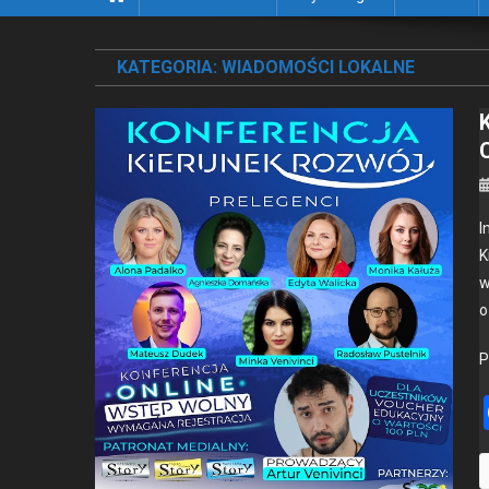
KATEGORIA:
WIADOMOŚCI LOKALNE
I
K
w
o
P