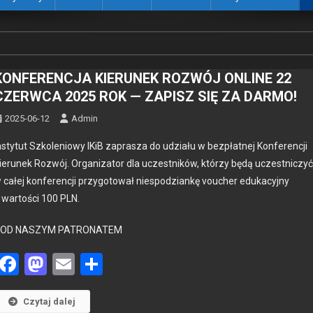
KONFERENCJA KIERUNEK ROZWÓJ ONLINE 22
CZERWCA 2025 ROK — ZAPISZ SIĘ ZA DARMO!
2025-06-12
Admin
nsty­tut Szkole­niowy IKiB zaprasza do udzi­ału w bezpłat­nej Kon­fer­encji
ierunek Rozwój. Orga­ni­za­tor dla uczest­ników, którzy będą uczest­niczy
 całej kon­fer­encji przy­go­tował niespodziankę vouch­er eduka­cyjny
 wartoś­ci 100 PLN.
OD NASZYM PATRONATEM
Facebook
Mastodon
Email
Share
Czytaj dalej