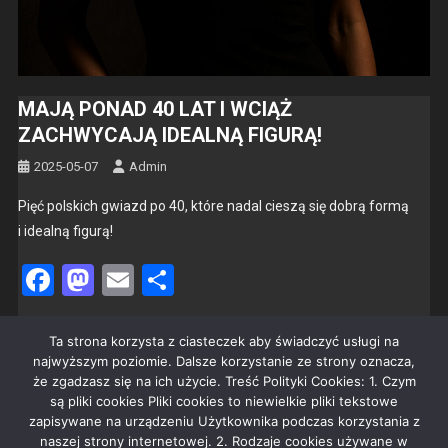
MAJĄ PONAD 40 LAT I WCIĄŻ
ZACHWYCAJĄ IDEALNĄ FIGURĄ!
2025-05-07
Admin
Pięć pol­s­kich gwiazd po 40, które nadal cieszą się dobrą for­mą
i ide­al­ną fig­urą!
Facebook
Mastodon
Email
Share
Czytaj dalej
Ta strona korzysta z ciasteczek aby świadczyć usługi na
najwyższym poziomie. Dalsze korzystanie ze strony oznacza,
że zgadzasz się na ich użycie. Treść Polityki Cookies: 1. Czym
są pliki cookies Pliki cookies to niewielkie pliki tekstowe
zapisywane na urządzeniu Użytkownika podczas korzystania z
naszej strony internetowej. 2. Rodzaje cookies używane w
REKLAMA