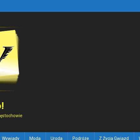
!
Częstochowie
Wywiady
Moda
Uroda
Podróże
Z Życia Gwiazd