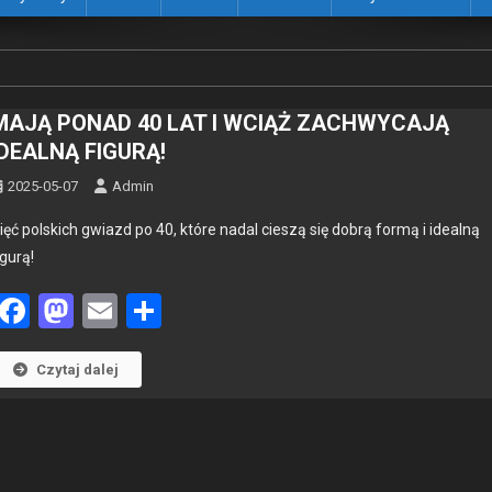
MAJĄ PONAD 40 LAT I WCIĄŻ ZACHWYCAJĄ
IDEALNĄ FIGURĄ!
2025-05-07
Admin
ięć pol­s­kich gwiazd po 40, które nadal cieszą się dobrą for­mą i ide­al­ną
ig­urą!
Facebook
Mastodon
Email
Share
Czytaj dalej