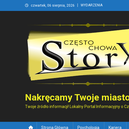
Skip
WYDARZENIA
czwartek, 06 sierpnia, 2026
to
content
Nakręcamy Twoje miasto
Twoje źródło informacji! Lokalny Portal Informacyjny o 
Strona Główna
Psychologia
Kariera