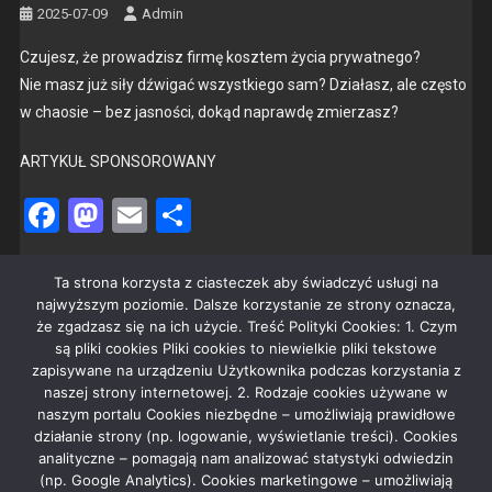
2025-07-09
Admin
Czu­jesz, że prowadzisz fir­mę kosztem życia pry­wat­nego?
Nie masz już siły dźwigać wszys­tkiego sam? Dzi­ałasz, ale częs­to
w chaosie – bez jas­noś­ci, dokąd naprawdę zmierza­sz?
ARTYKUŁ SPONSOROWANY
Facebook
Mastodon
Email
Share
Czytaj dalej
Ta strona korzysta z ciasteczek aby świadczyć usługi na
najwyższym poziomie. Dalsze korzystanie ze strony oznacza,
że zgadzasz się na ich użycie. Treść Polityki Cookies: 1. Czym
są pliki cookies Pliki cookies to niewielkie pliki tekstowe
zapisywane na urządzeniu Użytkownika podczas korzystania z
naszej strony internetowej. 2. Rodzaje cookies używane w
REKLAMA
naszym portalu Cookies niezbędne – umożliwiają prawidłowe
działanie strony (np. logowanie, wyświetlanie treści). Cookies
analityczne – pomagają nam analizować statystyki odwiedzin
(np. Google Analytics). Cookies marketingowe – umożliwiają