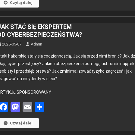
Czytaj dalej
JAK STAĆ SIĘ EKSPERTEM
OD CYBERBEZPIECZEŃSTWA?
2025-05-07
Admin
ta­ki hak­er­skie stały się codzi­en­noś­cią. Jak się przed nimi bronić? Jak dz
ła­ją cyber­przestęp­cy? Jakie zabez­pieczenia pomogą uchronić majątek
so­bisty i przed­siębiorstwa? Jak zmin­i­mal­i­zować ryzyko zagrożeń i jak
eagować na incy­den­ty w sieci?
ARTYKUŁ SPONSOROWANY
Facebook
Mastodon
Email
Share
Czytaj dalej