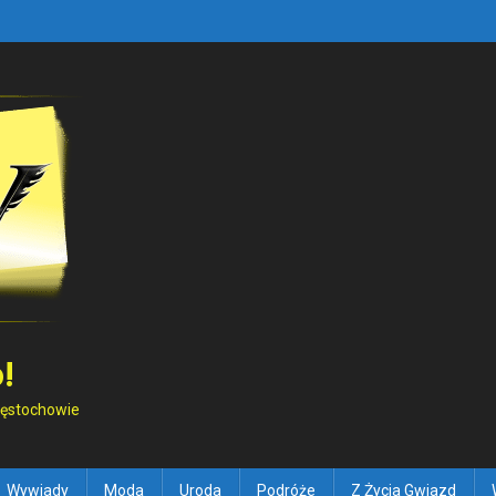
!
Częstochowie
Wywiady
Moda
Uroda
Podróże
Z Życia Gwiazd