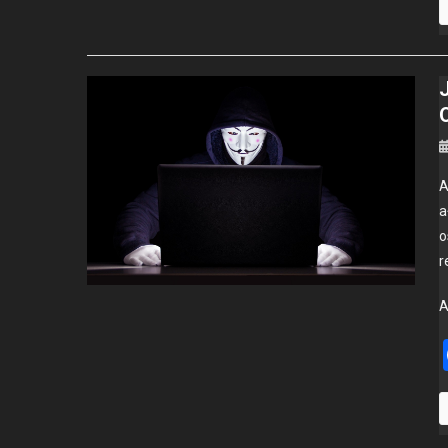
A
a
o
r