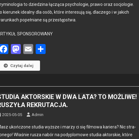
rymi­nolo­gia to dziedz­i­na łączą­ca psy­cholo­gie, pra­wo oraz socjolo­gie.
JAK
o kierunek ide­al­ny dla osób, które intere­su­ją się, dlaczego i w jakich
SHERLOCK
arunk­ach popeł­ni­ane są przestępst­wa.
HOLMES
ARTYKUŁ SPONSOROWANY
Facebook
Mastodon
Email
Share
Czytaj dalej
STUDIA AKTORSKIE W DWA LATA? TO MOŻLIWE!
RUSZYŁA REKRUTACJA.
2025-05-05
Admin
asz ukońc­zone stu­dia wyższe i marzy ci się fil­mowa kari­era? Nic stra­
onego! Właśnie rusza nabór na pody­plo­mowe stu­dia aktorskie, które