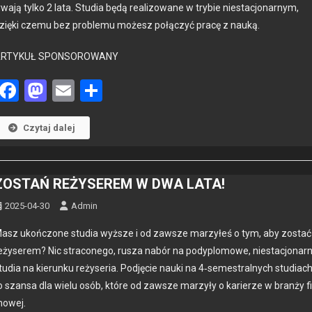
rwa­ją tylko 2 lata. Stu­dia będą real­i­zowane w try­bie nies­tacjonarnym,
zię­ki czemu bez prob­le­mu możesz połączyć pracę z nauką.
ARTYKUŁ SPONSOROWANY
Facebook
Mastodon
Email
Share
Czytaj dalej
ZOSTAŃ REŻYSEREM W DWA LATA!
2025-04-30
Admin
asz ukońc­zone stu­dia wyższe i od zawsze marzyłeś o tym, aby zostać
eży­serem? Nic stra­conego, rusza nabór na pody­plo­mowe, nies­tacjonar
tu­dia na kierunku reży­se­ria. Pod­ję­cie nau­ki na 4‑semestralnych stu­di­ac
o szansa dla wielu osób, które od zawsze marzyły o kari­erze w branży fi
owej.