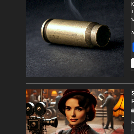
K
T
w
M
c