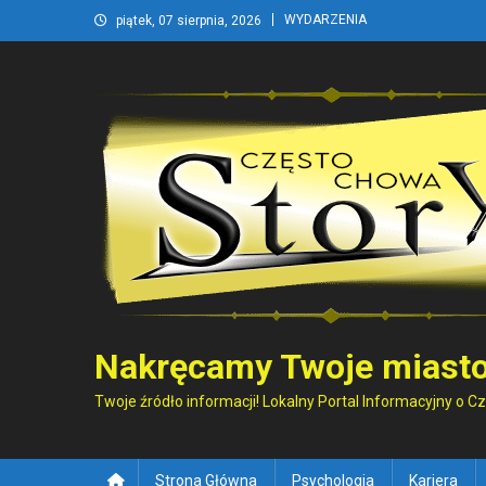
Skip
WYDARZENIA
piątek, 07 sierpnia, 2026
to
content
Nakręcamy Twoje miasto
Twoje źródło informacji! Lokalny Portal Informacyjny o 
Strona Główna
Psychologia
Kariera