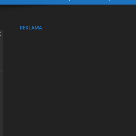
REKLAMA
Ę
d­