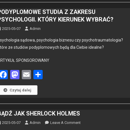
PODYPLOMOWE STUDIA Z ZAKRESU
PSYCHOLOGII. KTÓRY KIERUNEK WYBRAĆ?
2025-05-07
Admin
sy­cholo­gia sądowa, psy­cholo­gia biz­ne­su czy psy­chotrau­ma­tolo­gia?
tóre ze studiów pody­plo­mowych będą dla Ciebie ide­alne?
ARTYKUŁ SPONSOROWANY
Facebook
Mastodon
Email
Share
Czytaj dalej
BĄDŹ JAK SHERLOCK HOLMES
On
2025-05-07
Admin
Leave A Comment
BĄDŹ