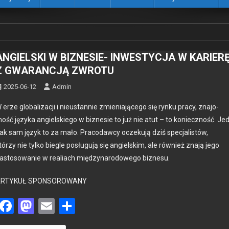
ANGIELSKI W BIZNESIE- INWESTYCJA W KARIER
Z GWARANCJĄ ZWROTU
2025-06-12
Admin
 erze glob­al­iza­cji i nieustan­nie zmieni­a­jącego się rynku pra­cy, zna­jo­
ość języ­ka ang­iel­skiego w biz­ne­sie to już nie atut – to konieczność. Je
ak sam język to za mało. Pra­co­daw­cy oczeku­ją dziś spec­jal­istów,
tórzy nie tylko biegle posługu­ją się ang­iel­skim, ale również zna­ją jego
as­tosowanie w reali­ach między­nar­o­dowego biz­ne­su.
ARTYKUŁ SPONSOROWANY
Facebook
Mastodon
Email
Share