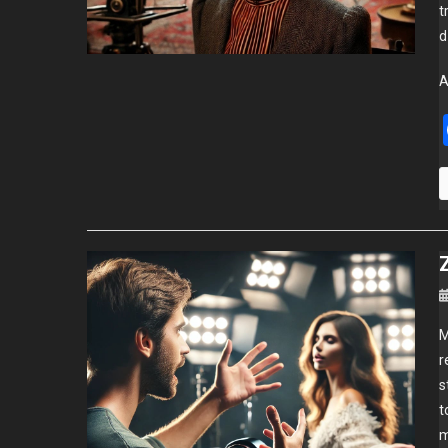
t
d
M
r
s
t
m