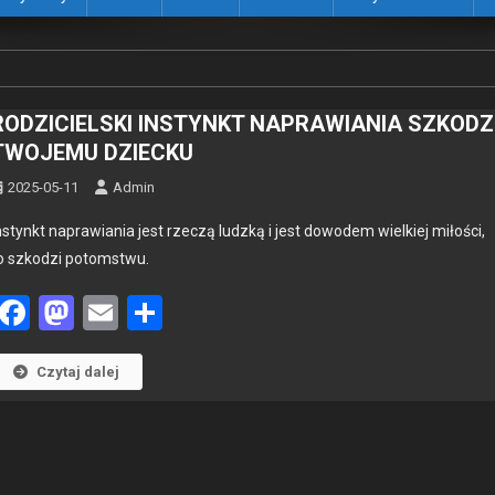
RODZICIELSKI INSTYNKT NAPRAWIANIA SZKODZ
TWOJEMU DZIECKU
2025-05-11
Admin
nstynkt napraw­ia­nia jest rzeczą ludzką i jest dowo­dem wielkiej miłoś­ci,
o szkodzi potomst­wu.
Facebook
Mastodon
Email
Share
Czytaj dalej