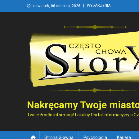
Skip
WYDARZENIA
czwartek, 06 sierpnia, 2026
to
content
Nakręcamy Twoje miasto
Twoje źródło informacji! Lokalny Portal Informacyjny o 
Strona Główna
Psychologia
Kariera