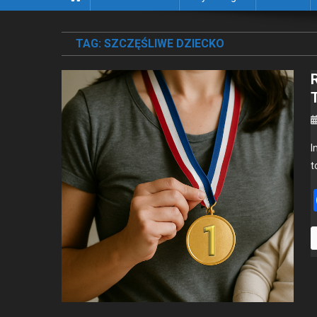
TAG:
SZCZĘŚLIWE DZIECKO
I
t