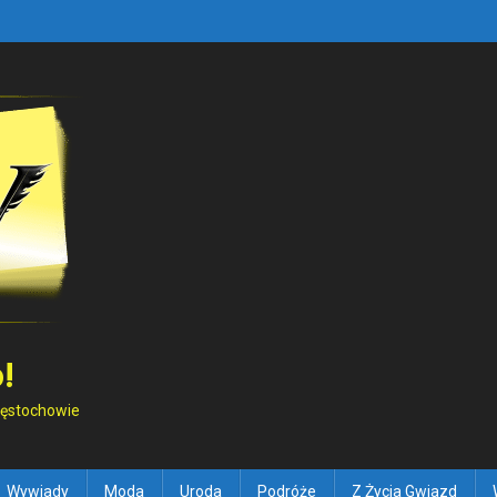
!
Częstochowie
Wywiady
Moda
Uroda
Podróże
Z Życia Gwiazd