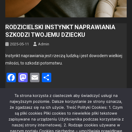
RODZICIELSKI INSTYNKT NAPRAWIANIA
SZKODZI TWOJEMU DZIECKU
2025-05-11
Admin
Instynkt napraw­ia­nia jest rzeczą ludzką i jest dowo­dem wielkiej
miłoś­ci, to szkodzi potomst­wu.
Facebook
Mastodon
Email
Share
Czytaj dalej
Ta strona korzysta z ciasteczek aby świadczyć usługi na
najwyższym poziomie. Dalsze korzystanie ze strony oznacza,
że zgadzasz się na ich użycie. Treść Polityki Cookies: 1. Czym
są pliki cookies Pliki cookies to niewielkie pliki tekstowe
zapisywane na urządzeniu Użytkownika podczas korzystania z
naszej strony internetowej. 2. Rodzaje cookies używane w
REKLAMA
naszym portalu Cookies niezbędne – umożliwiają prawidłowe