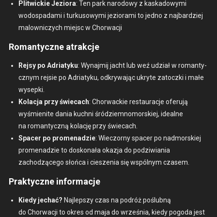
Plitwick­ie Jezio­ra
: Ten park nar­o­dowy z kaskad­owy­mi
wodospada­mi i turku­sowy­mi jezio­ra­mi to jed­no z najbardziej
mal­own­iczych miejsc w Chorwacji
Romantyczne atrakcje
Rejsy po Adri­atyku
: Wyna­jmij jacht lub weź udzi­ał w roman­ty­
cznym rejsie po Adri­atyku, odkry­wa­jąc ukryte zatocz­ki i małe
wysep­ki.
Kolac­ja przy świecach
: Chorwack­ie restau­rac­je ofer­u­ją
wyśmien­ite dania kuch­ni śródziem­nomorskiej, ide­alne
na roman­ty­czną kolację przy świecach.
Spac­er po prom­e­nadzie
: Wiec­zorny spac­er po nad­morskiej
prom­e­nadzie to doskon­ała okaz­ja do podzi­wia­nia
zachodzącego słoń­ca i cieszenia się wspól­nym cza­sem.
Praktyczne informacje
Kiedy jechać?
Najlep­szy czas na podróż poślub­ną
do Chorwacji to okres od maja do wrześ­nia, kiedy pogo­da jest