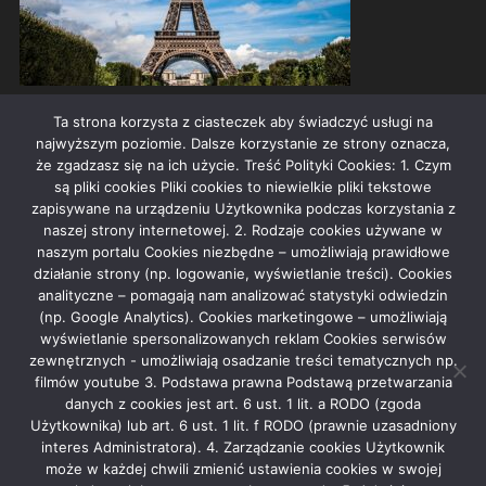
PARYŻ IDEALNE MIEJSCE NA ZARĘCZYNY
Ta strona korzysta z ciasteczek aby świadczyć usługi na
2025-08-13
admin
najwyższym poziomie. Dalsze korzystanie ze strony oznacza,
że zgadzasz się na ich użycie. Treść Polityki Cookies: 1. Czym
są pliki cookies Pliki cookies to niewielkie pliki tekstowe
zapisywane na urządzeniu Użytkownika podczas korzystania z
naszej strony internetowej. 2. Rodzaje cookies używane w
REKLAMA
naszym portalu Cookies niezbędne – umożliwiają prawidłowe
działanie strony (np. logowanie, wyświetlanie treści). Cookies
analityczne – pomagają nam analizować statystyki odwiedzin
(np. Google Analytics). Cookies marketingowe – umożliwiają
wyświetlanie spersonalizowanych reklam Cookies serwisów
zewnętrznych - umożliwiają osadzanie treści tematycznych np.
filmów youtube 3. Podstawa prawna Podstawą przetwarzania
rekla­ma
danych z cookies jest art. 6 ust. 1 lit. a RODO (zgoda
Użytkownika) lub art. 6 ust. 1 lit. f RODO (prawnie uzasadniony
reklama
interes Administratora). 4. Zarządzanie cookies Użytkownik
może w każdej chwili zmienić ustawienia cookies w swojej