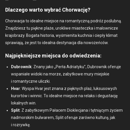
Dlaczego warto wybrać Chorwację?
Chorwac­ja to ide­alne miejsce na roman­ty­czną podróż poślub­ną.
Zna­jdziesz tu piękne plaże, urokli­we miastecz­ka i mal­own­icze
kra­jo­brazy. Boga­ta his­to­ria, wyśmieni­ta kuch­nia i ciepły kli­mat
spraw­ia­ją, że jest to ide­al­na desty­nac­ja dla nowożeńców.
Najpiękniejsze miejsca do odwiedzenia:
Dubrown­ik
: Znany jako „Perła Adri­atyku”, Dubrown­ik ofer­u­je
wspani­ałe wido­ki na morze, zabytkowe mury miejskie
i roman­ty­czne ulicz­ki.
Hvar
: Wys­pa Hvar jest znana z pięknych plaż, luk­su­sowych
kurortów i win­nic. To ide­alne miejsce na relaks i degus­tację
lokalnych win.
Split
: Z zabytkowym Pałacem Diok­lec­jana i tęt­nią­cym życiem
nad­morskim bul­warem, Split ofer­u­je zarówno kul­turę, jak
i rozry­wkę.