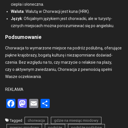
ciepła i słonecz­na.
Walu­ta
: Walutą w Chorwacji jest kuna (HRK).
Język
: Ofic­jal­nym językiem jest chorwac­ki, ale w turysty­
cznych miejs­cach moż­na porozu­miewać się po ang­iel­sku.
Podsumowanie
Chorwac­ja to wymar­zone miejsce na podróż poślub­ną, ofer­u­jące
piękne kra­jo­brazy, bogatą kul­turę i nieza­pom­ni­ane doświad­
czenia. Bez wzglę­du na to, czy marzy­cie o relak­sie na plaży,
czy o akty­wnym zwiedza­niu, Chorwac­ja z pewnoś­cią spełni
Wasze oczeki­wa­nia.
REKLAMA
Facebook
Mastodon
Email
Share
Tagged
chorwacja
gdzie na miesiąc miodowy
miesiąc miodowy
podróże
podróże poślubne