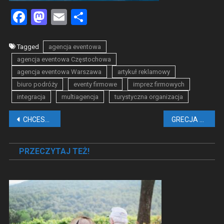
Facebook
Mastodon
Email
Share
Tagged
agencja eventowa
agencja eventowa Częstochowa
agencja eventowa Warszawa
artykuł reklamowy
biuro podróży
eventy firmowe
imprez firmowych
integracja
multiagencja
turystyczna organizacja
Nawigacja
CHCESZ PRZEŻYĆ ROMANS? WYBIERZ SIĘ DO TYCH KRAJÓW!
GRECJA KRAJ, KTÓRY POKOCHASZ OD PIERWSZEGO WEJRZENIA!
wpisu
PRZECZYTAJ TEŻ!