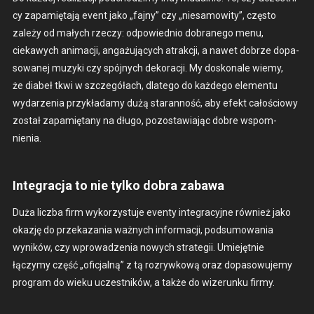
cy zapamię­ta­ją event jako „fajny” czy „niesamow­ity”, częs­to
zależy od małych rzeczy: odpowied­nio dobranego menu,
ciekawych ani­macji, angażu­ją­cych atrakcji, a nawet dobrze dopa­
sowanej muzy­ki czy spójnych deko­racji. My doskonale wiemy,
że dia­beł tkwi w szczegółach, dlat­ego do każdego ele­men­tu
wydarzenia przykładamy dużą staran­ność, aby efekt całoś­ciowy
został zapamię­tany na dłu­go, pozostaw­ia­jąc dobre wspom­
nienia.
Integracja to nie tylko dobra zabawa
Duża licz­ba firm wyko­rzys­tu­je even­ty inte­gra­cyjne również jako
okazję do przekaza­nia ważnych infor­ma­cji, pod­sumowa­nia
wyników, czy wprowadzenia nowych strate­gii. Umiejęt­nie
łączymy część „ofic­jal­ną” z tą rozry­wkową oraz dopa­sowu­je­my
pro­gram do wieku uczest­ników, a także do wiz­erunku firmy.