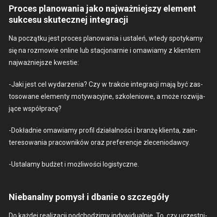
Proces planowania jako najważniejszy element
sukcesu skutecznej integracji
Na początku jest pro­ces planowa­nia i ustaleń, wtedy spo­tykamy
się na roz­mowie online lub stacjonarnie i omaw­iamy z klien­tem
najważniejsze kwest­ie:
-Jaki jest cel wydarzenia? Czy w trak­cie inte­gracji mają być zas­
tosowane ele­men­ty motywa­cyjne, szkole­niowe, a może rozwi­ja­
jące współpracę?
-Dokład­nie omaw­iamy pro­fil dzi­ałal­noś­ci i branżę klien­ta, zain­
tere­sowa­nia pra­cown­ików oraz pref­er­enc­je zlece­nio­daw­cy.
-Usta­lamy budżet i możli­woś­ci logisty­czne.
Niebanalny pomysł i dbanie o szczegóły
Do każdej real­iza­cji pod­chodz­imy indy­wid­u­al­nie. To, czy uczest­ni­