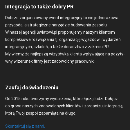
Integracja to także dobry PR
Dobrze zor­ga­ni­zowany event inte­gra­cyjny to nie jed­no­ra­zowa
przy­go­da, a strate­giczne narzędzie budowa­nia zespołu.
W naszej agencji Światowi.pl pro­ponu­je­my naszym klien­tom
kom­plek­sowe rozwiąza­nia tj. orga­ni­za­cję wyjazdów i wydarzeń
inte­gra­cyjnych, szkoleń, a także doradzt­wo z zakre­su PR.
My wiemy, że najlep­szą wiz­ytówką klien­ta wpły­wa­jącą na pozy­ty­
wny wiz­erunek firmy jest zad­owolony pra­cown­ik.
Zaufaj doświadczeniu
Od 2015 roku tworzymy wydarzenia, które łączą ludzi. Dołącz
do grona naszych zad­owolonych klien­tów i zor­ga­nizuj inte­grację,
którą Twój zespół zapamię­ta na dłu­go.
Skon­tak­tuj się z nami.