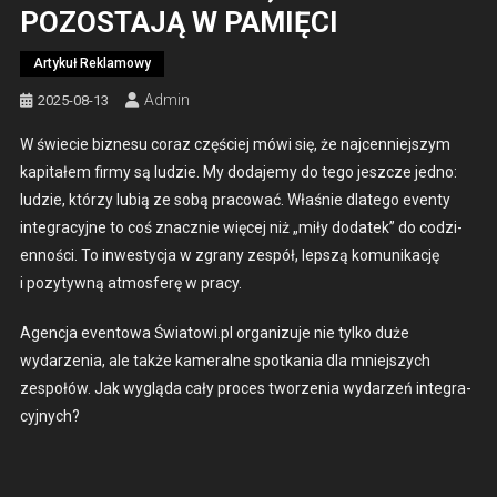
POZOSTAJĄ W PAMIĘCI
Artykuł Reklamowy
Admin
2025-08-13
W świecie biz­ne­su coraz częś­ciej mówi się, że naj­cen­niejszym
kap­i­tałem firmy są ludzie. My doda­je­my do tego jeszcze jed­no:
ludzie, którzy lubią ze sobą pra­cow­ać. Właśnie dlat­ego even­ty
inte­gra­cyjne to coś znacznie więcej niż „miły dodatek” do codzi­
en­noś­ci. To inwest­y­c­ja w zgrany zespół, lep­szą komu­nikację
i pozy­ty­wną atmos­ferę w pra­cy.
Agenc­ja even­towa Światowi.pl orga­nizu­je nie tylko duże
wydarzenia, ale także kam­er­alne spotka­nia dla mniejszych
zespołów. Jak wyglą­da cały pro­ces tworzenia wydarzeń inte­gra­
cyjnych?