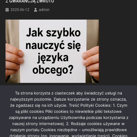
Z GWARANCJĄ ZWROTU
2025-06-12
admin
SZYBKA NAUKA JĘZYKA? TO MOŻLIWE!
Ta strona korzysta z ciasteczek aby świadczyć usługi na
2025-07-08
admin
najwyższym poziomie. Dalsze korzystanie ze strony oznacza,
że zgadzasz się na ich użycie. Treść Polityki Cookies: 1. Czym
są pliki cookies Pliki cookies to niewielkie pliki tekstowe
zapisywane na urządzeniu Użytkownika podczas korzystania z
naszej strony internetowej. 2. Rodzaje cookies używane w
REKLAMA
naszym portalu Cookies niezbędne – umożliwiają prawidłowe
działanie strony (np. logowanie, wyświetlanie treści). Cookies