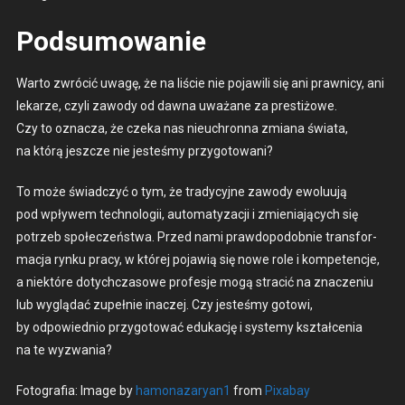
Podsumowanie
Warto zwró­cić uwagę, że na liś­cie nie pojaw­ili się ani prawni­cy, ani
lekarze, czyli zawody od daw­na uważane za prestiżowe.
Czy to oznacza, że czeka nas nieuchron­na zmi­ana świa­ta,
na którą jeszcze nie jesteśmy przy­go­towani?
To może świad­czyć o tym, że trady­cyjne zawody ewolu­u­ją
pod wpły­wem tech­nologii, automatyza­cji i zmieni­a­ją­cych się
potrzeb społeczeńst­wa. Przed nami praw­dopodob­nie trans­for­
ma­c­ja rynku pra­cy, w której pojaw­ią się nowe role i kom­pe­tenc­je,
a niek­tóre doty­chcza­sowe pro­fes­je mogą stracić na znacze­niu
lub wyglą­dać zupełnie inaczej. Czy jesteśmy gotowi,
by odpowied­nio przy­go­tować edukację i sys­te­my ksz­tałce­nia
na te wyzwa­nia?
Fotografia: Image by
hamonazaryan1
from
Pix­abay