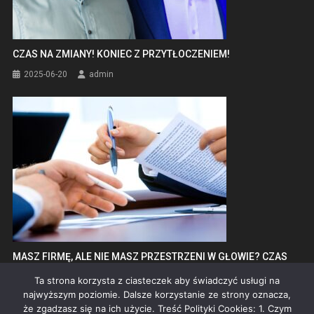
CZAS NA ZMIANY! KONIEC Z PRZYTŁOCZENIEM!
2025-06-20
admin
MASZ FIRMĘ, ALE NIE MASZ PRZESTRZENI W GŁOWIE? CZAS
TO ZMIENIĆ!
Ta strona korzysta z ciasteczek aby świadczyć usługi na
2025-07-09
admin
najwyższym poziomie. Dalsze korzystanie ze strony oznacza,
że zgadzasz się na ich użycie. Treść Polityki Cookies: 1. Czym