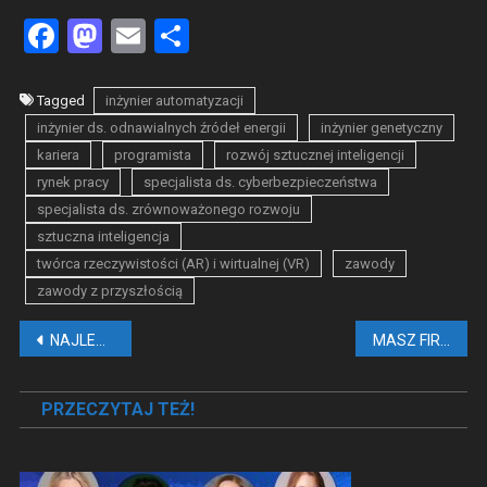
Facebook
Mastodon
Email
Share
Tagged
inżynier automatyzacji
inżynier ds. odnawialnych źródeł energii
inżynier genetyczny
kariera
programista
rozwój sztucznej inteligencji
rynek pracy
specjalista ds. cyberbezpieczeństwa
specjalista ds. zrównoważonego rozwoju
sztuczna inteligencja
twórca rzeczywistości (AR) i wirtualnej (VR)
zawody
zawody z przyszłością
Nawigacja
NAJLEPIEJ I NAJGORZEJ WYGLĄDAJĄCE GWIAZDY W POLSCE
MASZ FIRMĘ, ALE NIE MASZ PRZESTRZENI W GŁOWIE? CZAS TO ZMIENIĆ!
wpisu
PRZECZYTAJ TEŻ!