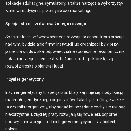
aplikac­je eduka­cyjne, symu­la­to­ry, a także narzędzia wyko­rzysty­
wane w medy­cynie, prze­myśle czy mar­ketingu.
Spec­jal­ista ds. zrównoważonego roz­wo­ju
Spec­jal­ista ds. zrównoważonego roz­wo­ju to oso­ba, która pracu­je
nad tym, by dzi­ała­nia firmy, insty­tucji lub orga­ni­za­cji były przy­
jazne dla środowiska, odpowiedzialne społecznie i eko­nom­icznie
opła­calne. Jego celem jest wdrażanie strate­gii, które łączą
rozwój z troską o plan­etę i ludzi.
Inżynier gene­ty­czny
Inżynier gene­ty­czny to spec­jal­ista, który zaj­mu­je się mody­fikacją
mate­ri­ału gene­ty­cznego orga­nizmów. Takich jak rośliny, zwierzę­
ta czy mikroor­ga­nizmy, aby nadać im pożą­dane cechy lub usunąć
nieko­rzystne. Dzię­ki tej pra­cy rozwi­ja­ją się nowe leki, odporne
uprawy i innowa­cyjne tech­nolo­gie w medy­cynie oraz biotech­
nologii.