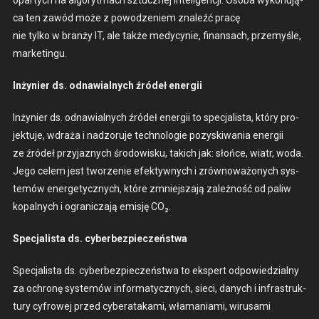
ca ten zawód może z powodze­niem znaleźć pracę
nie tylko w branży IT, ale także medy­cynie, finansach, prze­myśle,
mar­ketingu.
Inżynier ds. odnaw­ial­nych źródeł energii
Inżynier ds. odnaw­ial­nych źródeł energii to spec­jal­ista, który pro­
jek­tu­je, wdraża i nad­zoru­je tech­nolo­gie pozyski­wa­nia energii
ze źródeł przy­jaznych środowisku, takich jak: słońce, wia­tr, woda.
Jego celem jest tworze­nie efek­ty­wnych i zrównoważonych sys­
temów ener­gety­cznych, które zmniejsza­ją zależność od paliw
kopal­nych i ogranicza­ją emisję CO₂.
Spec­jal­ista ds. cyber­bez­pieczeńst­wa
Spec­jal­ista ds. cyber­bez­pieczeńst­wa to ekspert odpowiedzial­ny
za ochronę sys­temów infor­maty­cznych, sieci, danych i infra­struk­
tu­ry cyfrowej przed cyber­ataka­mi, wła­ma­ni­a­mi, wirusa­mi