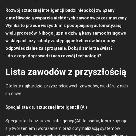
Rozwój sztucznej inteligencji budzi niepokój związany
z możli­woś­cią wypar­cia niek­tórych zawodów przez maszyny.
Wyni­ka to przede wszys­tkim z postępu­jącej automatyza­cji
wielu pro­cesów. Niko­go już nie dzi­wią kasy samoob­słu­gowe
w sklepach czy robo­ty zastępu­jące kel­nerów lub oso­by
odpowiedzialne za sprzą­tanie. Dokąd zmierza świat?
I do czego doprowadzi nas rozwój tech­nologii?
Lista zawodów z przyszłością
Oto lista najbardziej przyszłoś­ciowych zawodów, niek­tóre z nich
są nowe.
Spec­jal­ista ds. sztucznej inteligencji (AI)
Spec­jal­ista ds. sztucznej inteligencji (AI) to oso­ba, która zaj­mu­je
się tworze­niem i wdrażaniem oraz opty­mal­iza­cją sys­temów
opar­tych na algo­ryt­mach sztucznej inteligencji. Oso­ba wykonu­ją­