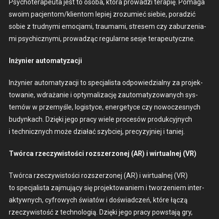
Psy­choter­apeu­ta jest to oso­ba, która prowadzi ter­apię. Poma­ga
swoim pacjentom/klientom lep­iej zrozu­mieć siebie, poradz­ić
sobie z trud­ny­mi emoc­ja­mi, trau­ma­mi, stre­sem czy zaburzeni­a­
mi psy­chiczny­mi, prowadząc reg­u­larne ses­je ter­apeu­ty­czne.
Inżynier automatyza­cji
Inżynier automatyza­cji to spec­jal­ista odpowiedzial­ny za pro­jek­
towanie, wdrażanie i opty­mal­iza­cję zau­tomaty­zowanych sys­
temów w prze­myśle, logistyce, ener­getyce czy nowoczes­nych
budynkach. Dzię­ki jego pra­cy wiele pro­cesów pro­duk­cyjnych
i tech­nicznych może dzi­ałać szy­b­ciej, pre­cyzyjniej i taniej.
Twór­ca rzeczy­wis­toś­ci rozsz­er­zonej (AR) i wirtu­al­nej (VR)
Twór­ca rzeczy­wis­toś­ci rozsz­er­zonej (AR) i wirtu­al­nej (VR)
to spec­jal­ista zaj­mu­ją­cy się pro­jek­towaniem i tworze­niem inter­
ak­ty­wnych, cyfrowych światów i doświad­czeń, które łączą
rzeczy­wis­tość z tech­nologią. Dzię­ki jego pra­cy pow­sta­ją gry,