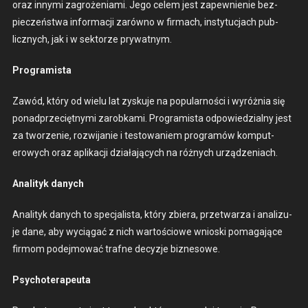
oraz inny­mi zagroże­ni­a­mi. Jego celem jest zapewnie­nie bez­
pieczeńst­wa infor­ma­cji zarówno w fir­ma­ch, insty­tuc­jach pub­
licznych, jak i w sek­torze pry­wat­nym.
Pro­gramista
Zawód, który od wielu lat zysku­je na pop­u­larnoś­ci i wyróż­nia się
pon­ad­prze­cięt­ny­mi zarobka­mi. Pro­gramista odpowiedzial­ny jest
za tworze­nie, rozwi­janie i testowaniem pro­gramów kom­put­
erowych oraz aplikacji dzi­ała­ją­cych na różnych urządzeni­ach.
Anal­i­tyk danych
Anal­i­tyk danych to spec­jal­ista, który zbiera, przetwarza i anal­izu­
je dane, aby wycią­gać z nich wartoś­ciowe wnios­ki poma­ga­jące
fir­mom pode­j­mować trafne decyz­je biz­ne­sowe.
Psy­choter­apeu­ta