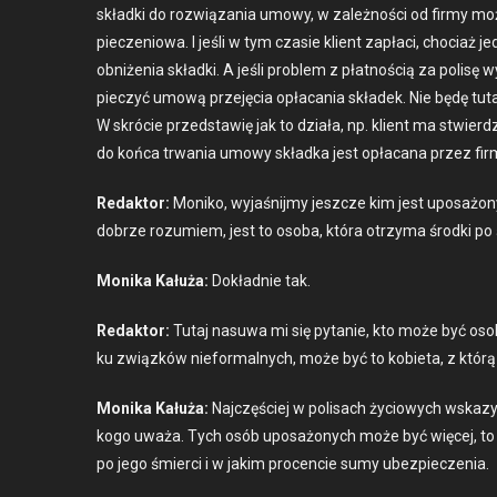
skład­ki do rozwiąza­nia umowy, w zależnoś­ci od firmy moż
pieczeniowa. I jeśli w tym cza­sie klient zapłaci, cho­ci­aż 
obniże­nia skład­ki. A jeśli prob­lem z płat­noś­cią za poli
pieczyć umową prze­ję­cia opła­ca­nia składek. Nie będę tut
W skró­cie przed­staw­ię jak to dzi­ała, np. klient ma stw
do koń­ca trwa­nia umowy skład­ka jest opła­cana przez fi
Redak­tor:
Moniko, wyjaśni­jmy jeszcze kim jest uposażony
dobrze rozu­miem, jest to oso­ba, która otrzy­ma środ­ki po 
Moni­ka Kałuża:
Dokład­nie tak.
Redak­tor:
Tutaj nasuwa mi się pytanie, kto może być oso
ku związków niefor­mal­nych, może być to kobi­eta, z którą
Moni­ka Kałuża:
Najczęś­ciej w polisach życiowych wskazy­
kogo uważa. Tych osób uposażonych może być więcej, to nie
po jego śmier­ci i w jakim pro­cen­cie sumy ubez­pieczenia.