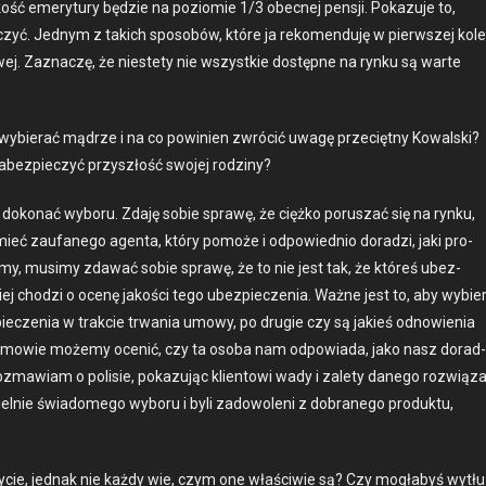
ć emery­tu­ry będzie na poziomie 1/3 obec­nej pen­sji. Pokazu­je to,
zyć. Jed­nym z takich sposobów, które ja rekomen­du­ję w pier­wszej kole
wej. Zaz­naczę, że nieste­ty nie wszys­tkie dostęp­ne na rynku są warte
ybier­ać mądrze i na co powinien zwró­cić uwagę prze­cięt­ny Kowal­s­ki?
 zabez­pieczyć przyszłość swo­jej rodziny?
dokon­ać wyboru. Zda­ję sobie sprawę, że ciężko poruszać się na rynku,
mieć zau­fanego agen­ta, który pomoże i odpowied­nio doradzi, jaki pro­
 mamy, musimy zdawać sobie sprawę, że to nie jest tak, że któreś ubez­
ziej chodzi o ocenę jakoś­ci tego ubez­pieczenia. Ważne jest to, aby wybie
pieczenia w trak­cie trwa­nia umowy, po drugie czy są jakieś odnowienia
 roz­mowie może­my ocenić, czy ta oso­ba nam odpowia­da, jako nasz dorad­
 Roz­maw­iam o polisie, pokazu­jąc klien­towi wady i zale­ty danego rozwiąz
ziel­nie świadomego wyboru i byli zad­owoleni z dobranego pro­duk­tu,
ycie, jed­nak nie każdy wie, czym one właś­ci­wie są? Czy mogłabyś wytłu