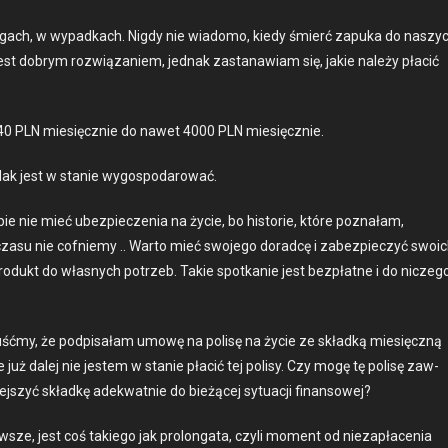
o­gach, w wypad­kach. Nigdy nie wiado­mo, kiedy śmierć zapu­ka do naszy
jest dobrym rozwiązaniem, jed­nak zas­tanaw­iam się, jakie należy płacić
od 40 PLN miesięcznie do nawet 4000 PLN miesięcznie.
Polak jest w stanie wygospo­darować.
nie mieć ubez­pieczenia na życie, bo his­to­rie, które poz­nałam,
 cza­su nie cofniemy .. Warto mieć swo­jego dorad­cę i zabez­pieczyć swoi
ro­dukt do włas­nych potrzeb. Takie spotkanie jest bezpłatne i do niczeg
puśćmy, że pod­pisałam umowę na polisę na życie ze skład­ką miesięczną
że już dalej nie jestem w stanie płacić tej polisy. Czy mogę tę polisę zaw­
ejszyć skład­kę adek­wat­nie do bieżącej sytu­acji finan­sowej?
er­wsze, jest coś takiego jak pro­lon­ga­ta, czyli moment od nieza­płace­nia