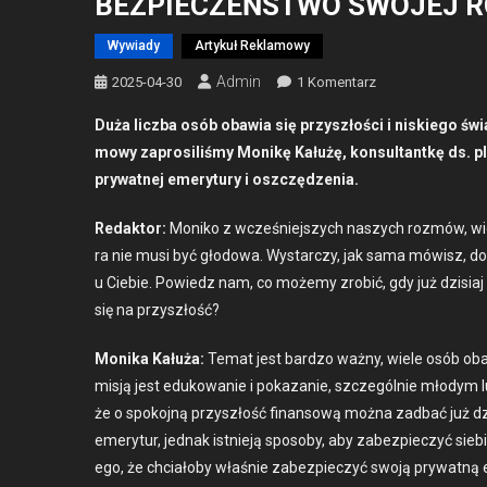
BEZPIECZEŃSTWO SWOJEJ R
Wywiady
Artykuł Reklamowy
Admin
Do
2025-04-30
1 Komentarz
SPÓJRZMY
Duża licz­ba osób obaw­ia się przyszłoś­ci i niskiego św
W PRZYSZŁOŚĆ,
mowy zaprosil­iśmy Monikę Kałużę, kon­sul­tan­tkę ds. p
CZYLI
pry­wat­nej emery­tu­ry i oszczędzenia.
ROZMOWA
JAK
Redak­tor:
Moniko z wcześniejszych naszych rozmów, wiem
ZAPEWNIĆ
ra nie musi być głodowa. Wystar­czy, jak sama mówisz, do
BEZPIECZEŃSTW
SWOJEJ
u Ciebie. Powiedz nam, co może­my zro­bić, gdy już dzisi­
RODZINIE?
się na przyszłość?
Moni­ka Kałuża:
Tem­at jest bard­zo ważny, wiele osób oba
mis­ją jest edukowanie i pokazanie, szczegól­nie młodym l
że o spoko­jną przyszłość finan­sową moż­na zad­bać już dzi
emery­tur, jed­nak ist­nieją sposo­by, aby zabez­pieczyć sieb
ego, że chci­ało­by właśnie zabez­pieczyć swo­ją pry­wat­n