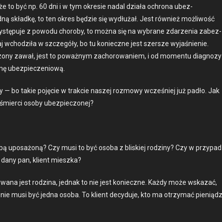
e to być np. 60 dni i w tym okre­sie nadal dzi­ała ochrona ubez­
jed­ną skład­kę, to ten okres będzie się wydłużał. Jest również możli­wość
sę wys­tępu­je z powodu choro­by, to moż­na się na wybrane zdarzenia zabez­
aj wchodz­iła w szczegóły, bo tu konieczne jest szer­sze wyjaśnie­nie.
ierd­zony zawał, jest to poważnym zachorowaniem, i od momen­tu diag­nozy
r­mę ubez­pieczeniową.
 — bo takie poję­cie w trak­cie naszej roz­mowy wcześniej już padło. Jak
śmier­ci oso­by ubez­piec­zonej?
bą uposażoną? Czy musi to być oso­ba z bliskiej rodziny? Czy w przy­pad
 dany pan, klient miesz­ka?
wana jest rodz­i­na, jed­nak to nie jest konieczne. Każdy może wskazać,
 musi być jed­na oso­ba. To klient decy­du­je, kto ma otrzy­mać pieniąd