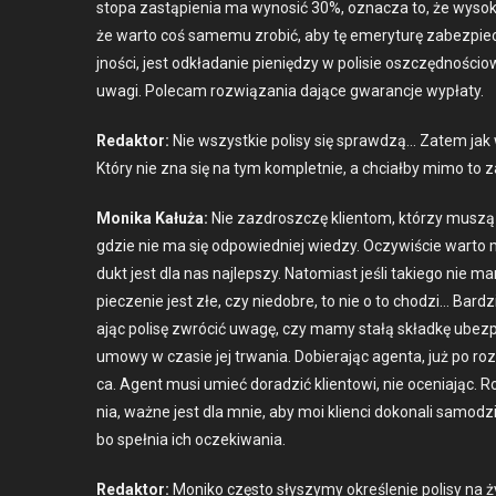
stopa zastąpi­enia ma wynosić 30%, oznacza to, że wysokoś
że warto coś samemu zro­bić, aby tę emery­turę zabez­piec
jnoś­ci, jest odkładanie pieniędzy w polisie oszczęd­noś­cio
uwa­gi. Pole­cam rozwiąza­nia dające gwaranc­je wypłaty.
Redak­tor:
Nie wszys­tkie polisy się sprawdzą… Zatem jak w
Który nie zna się na tym kom­plet­nie, a chci­ał­by mimo to
Moni­ka Kałuża:
Nie zaz­droszczę klien­tom, którzy muszą 
gdzie nie ma się odpowied­niej wiedzy. Oczy­wiś­cie warto 
dukt jest dla nas najlep­szy. Nato­mi­ast jeśli takiego nie
piecze­nie jest złe, czy niedo­bre, to nie o to chodzi… Bard
a­jąc polisę zwró­cić uwagę, czy mamy stałą skład­kę ubez­
umowy w cza­sie jej trwa­nia. Dobier­a­jąc agen­ta, już po
ca. Agent musi umieć doradz­ić klien­towi, nie oce­ni­a­jąc.
nia, ważne jest dla mnie, aby moi klien­ci dokon­ali samod
bo speł­nia ich oczeki­wa­nia.
Redak­tor:
Moniko częs­to słyszymy określe­nie polisy na ż