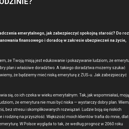
ODZINIE?
iad­czenia emery­tal­nego, jak zabez­pieczyć spoko­jną starość? Do roz
lanowa­nia finan­sowego i dorad­cę w zakre­sie ubez­pieczeń na życie,
, że Two­ją mis­ją jest edukowanie i pokazy­wanie ludziom, że emery­t
bry plan i właś­ci­we doradzt­wo. A takiego doradzt­wa może­my szukać
O
aj wiemy, że będziemy mieć niską emery­turę z ZUS‑u. Jak zabez­pieczyć
w­ia się, co ich czeka w wieku emery­tal­nym. Tak, jak wspom­ni­ałaś, moją
udziom, że emery­tu­ra nie musi być niska — wystar­czy dobry plan. Wiem
ś, bez stre­su i skom­p­likowanych rozwiązań. Ludzie boją się nis­kich
ie i rodz­inę na przyszłość. Więk­szość moich klien­tów trafia do mnie, dlat
ą emery­turę. W Polsce wyglą­da to tak, że według prog­noz w 2060 roku