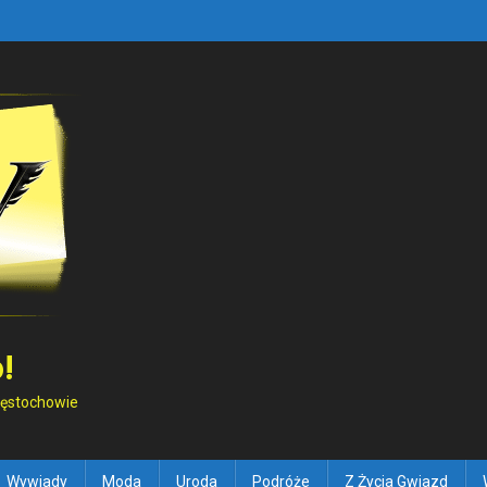
!
Częstochowie
Wywiady
Moda
Uroda
Podróże
Z Życia Gwiazd