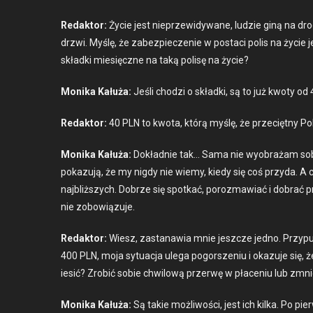
Redak­tor:
Życie jest nieprzewidy­wane, ludzie giną na dr
drzwi. Myślę, że zabez­piecze­nie w postaci polis na życie 
skład­ki miesięczne na taką polisę na życie?
Moni­ka Kałuża:
Jeśli chodzi o skład­ki, są to już kwoty 
Redak­tor:
40 PLN to kwo­ta, którą myślę, że prze­cięt­ny 
Moni­ka Kałuża:
Dokład­nie tak… Sama nie wyobrażam sobie 
pokazu­ją, że my nigdy nie wiemy, kiedy się coś przy­da. A
najbliższych. Dobrze się spotkać, poroz­maw­iać i dobrać p
nie zobow­iązu­je.
Redak­tor:
Wiesz, zas­tanaw­ia mnie jeszcze jed­no. Przy­
400 PLN, moja sytu­ac­ja ule­ga pogorsze­niu i okazu­je się, 
iesić? Zro­bić sobie chwilową prz­er­wę w płace­niu lub zmni
Moni­ka Kałuża:
Są takie możli­woś­ci, jest ich kil­ka. Po pi