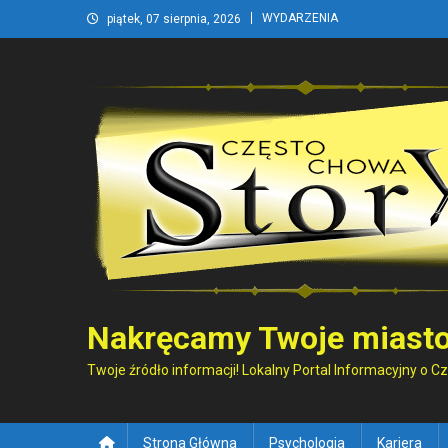
Skip
WYDARZENIA
piątek, 07 sierpnia, 2026
to
content
Nakręcamy Twoje miasto
Twoje źródło informacji! Lokalny Portal Informacyjny o 
Strona Główna
Psychologia
Kariera