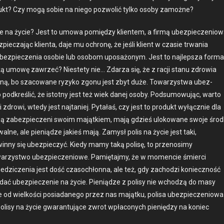
ukt? Czy mogą sobie na niego poz­wolić tylko oso­by zamożne?
nie na życie? Jest to umowa pomiędzy klien­tem, a fir­mą ubez­pieczeniow
ecza­jąc klien­ta, daje mu ochronę, że jeśli klient w cza­sie trwa­nia
ez­pieczenia oso­bie lub osobom uposażonym. Jest to najlep­sza for­ma
ą umowę zawrzeć? Nieste­ty nie… Zdarza się, że z racji stanu zdrowia
roną, bo sza­cow­ane ryzyko zgonu jest zbyt duże. Towarzyst­wa ubez­
d­kreślić, że istot­ny jest też wiek danej oso­by. Pod­sumowu­jąc, warto
zdrowi, wtedy jest naj­taniej. Pytałaś, czy jest to pro­dukt wyłącznie dla
 są zabez­pieczeni swoim majątkiem, mają gdzieś ulokowane swo­je środ­
alne, ale pieniądze jakieś mają. Zamysł polis na życie jest taki,
in­ny się ubez­pieczyć. Kiedy mamy taką polisę, to przenosimy
warzyst­wo ubez­pieczeniowe. Pamię­ta­jmy, że w momen­cie śmier­ci
iedz­iczenia jest dość czasochłon­na, ale też, gdy zachodzi konieczność
dać ubez­piecze­nie na życie. Pieniądze z polisy nie wchodzą do masy
nie od wielkoś­ci posi­adanego przez nas majątku, polisa ubez­pieczeniowa
lisy na życie gwaran­tu­jące zwrot wpła­conych pieniędzy na koniec