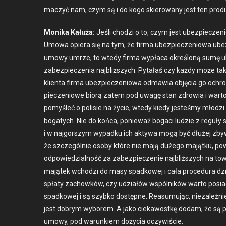
maczyć nam, czym są i do kogo skierowany jest ten pro­d
Moni­ka Kałuża:
Jeśli chodzi o to, czym jest ubez­piecze­
Umowa opiera się na tym, że fir­ma ubez­pieczeniowa ubez­pi
umowy umrze, to wtedy fir­ma wypła­ca określoną sumę ub
zabez­pieczenia najbliższych. Pytałaś czy każdy może tak
klien­ta fir­ma ubez­pieczeniowa odmaw­ia obję­cia go och
pieczeniowe biorą zatem pod uwagę stan zdrowia i warto po
pomyśleć o polisie na życie, wtedy kiedy jesteśmy młodzi i 
bogatych. Nie do koń­ca, ponieważ bogaci ludzie z reguły
i w naj­gorszym wypad­ku ich akty­wa mogą być dłużej zby­w
że szczegól­nie oso­by które nie mają dużego majątku, pow
odpowiedzial­ność za zabez­piecze­nie najbliższych na to
majątek wchodzi do masy spad­kowej i cała pro­ce­du­ra dz
spłaty zachowków, czy udzi­ałów wspól­ników warto posi­a
spad­kowej i są szy­bko dostęp­ne. Rea­sumu­jąc, nieza­leż
jest dobrym wyborem. A jako cieka­wostkę dodam, że są po
umowy, pod warunk­iem doży­cia oczy­wiś­cie.